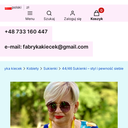
polski
zł
Produkty w koszy
Otwórz wyszukiwarkę
Menu
Szukaj
Zaloguj się
Koszyk
+48 733 160 447
e-mail: fabrykakiecek@gmail.com
abryka kiecek
Kobiety
Sukienki
44/46 Sukienki – styl i pewność siebie