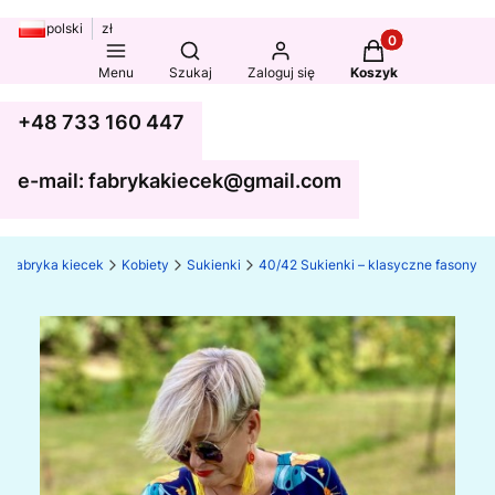
polski
zł
Produkty w koszy
Otwórz wyszukiwarkę
Menu
Szukaj
Zaloguj się
Koszyk
+48 733 160 447
e-mail: fabrykakiecek@gmail.com
Fabryka kiecek
Kobiety
Sukienki
40/42 Sukienki – klasyczne fasony