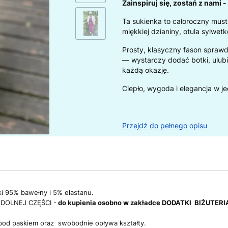
Zainspiruj się, zostań z nami 
Ta sukienka to całoroczny must
miękkiej dzianiny, otula sylwet
Prosty, klasyczny fason sprawd
— wystarczy dodać botki, ulubio
każdą okazję.
Ciepło, wygoda i elegancja w 
Przejdź do pełnego opisu
ki 95% bawełny i 5% elastanu.
DOLNEJ CZĘŚCI -
do kupienia osobno w zakładce DODATKI BIŻUTERI
ę pod paskiem oraz swobodnie opływa kształty.