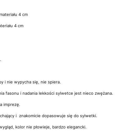
.
materiału 4 cm
teriału 4 cm
.
by i nie wypycha się, nie spiera.
ia fasonu i nadania lekkości sylwetce jest nieco zwężana.
na imprezę.
dychający i znakomicie dopasowuje się do sylwetki.
gląd, kolor nie płowieje, bardzo elegancki.