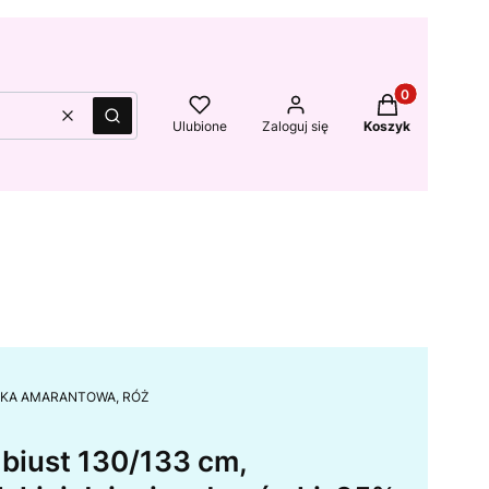
Produkty w kos
Wyczyść
Szukaj
Ulubione
Zaloguj się
Koszyk
 GŁADKA AMARANTOWA, RÓŻ
 biust 130/133 cm,