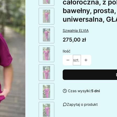
całoroczna, z po
bawełny, prosta,
uniwersalna, 
Szwalnia ELVIA
Cena
275,00 zł
Ilość
szt.
Czas wysyłki:
5 dni
Zapytaj o produkt