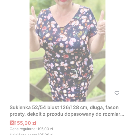
Sukienka 52/54 biust 126/128 cm, długa, fason
prosty, dekolt z przodu dopasowany do rozmiaru,
DROBNA DZIKA RÓŻA
Cena promocyjna
155,00 zł
Cena regularna:
195,00 zł
Najniższa cena:
195,00 zł