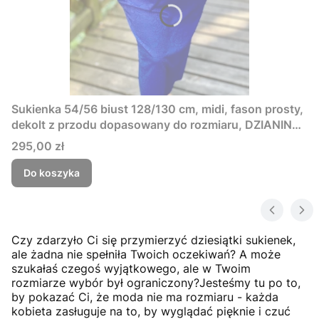
Sukienka 54/56 biust 128/130 cm, midi, fason prosty,
dekolt z przodu dopasowany do rozmiaru, DZIANINA
ŻAKARDOWA PREMIUM, GRANATOWA, TŁOCZONE
Cena
295,00 zł
KWIAT
Do koszyka
Czy zdarzyło Ci się przymierzyć dziesiątki sukienek,
ale żadna nie spełniła Twoich oczekiwań? A może
szukałaś czegoś wyjątkowego, ale w Twoim
rozmiarze wybór był ograniczony?Jesteśmy tu po to,
by pokazać Ci, że moda nie ma rozmiaru - każda
kobieta zasługuje na to, by wyglądać pięknie i czuć