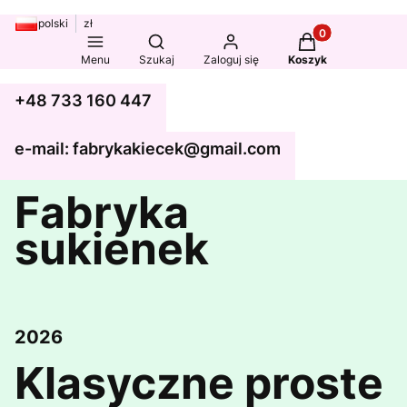
polski
zł
Produkty w koszy
Otwórz wyszukiwarkę
Menu
Szukaj
Zaloguj się
Koszyk
+48 733 160 447
e-mail: fabrykakiecek@gmail.com
Fabryka
sukienek
2026
Klasyczne proste