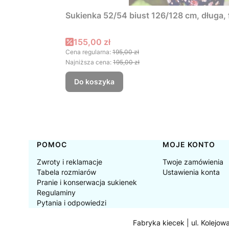
Sukienka 52/54 biust 126/128 cm, długa
Cena promocyjna
155,00 zł
Cena regularna:
195,00 zł
Najniższa cena:
195,00 zł
Do koszyka
Linki w stopce
POMOC
MOJE KONTO
Zwroty i reklamacje
Twoje zamówienia
Tabela rozmiarów
Ustawienia konta
Pranie i konserwacja sukienek
Regulaminy
Pytania i odpowiedzi
Fabryka kiecek | ul. Kolejow