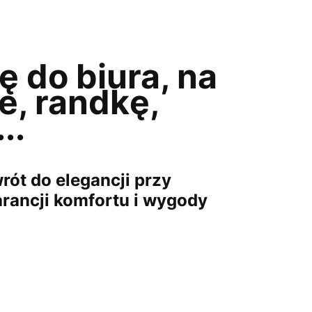
ę do biura, na
e, randkę,
..
ót do elegancji przy
rancji komfortu i wygody