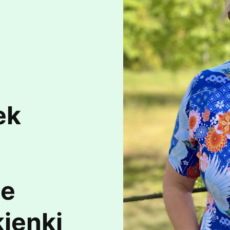
ek
te
ienki