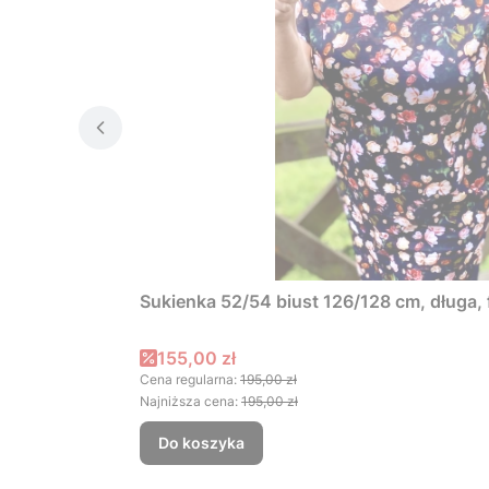
Sukienka 52/54 biust 126/128 cm, długa
Cena promocyjna
155,00 zł
Cena regularna:
195,00 zł
Najniższa cena:
195,00 zł
Do koszyka