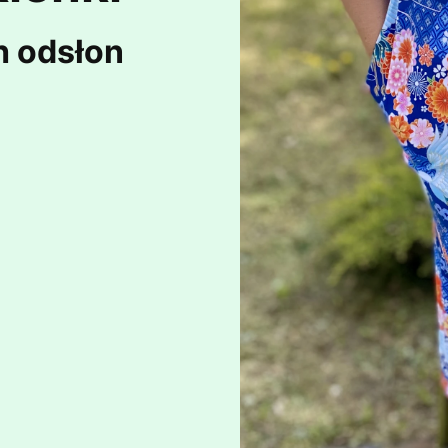
h odsłon