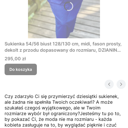
Sukienka 54/56 biust 128/130 cm, midi, fason prosty,
dekolt z przodu dopasowany do rozmiaru, DZIANINA
ŻAKARDOWA PREMIUM, GRANATOWA, TŁOCZONE
Cena
295,00 zł
KWIAT
Do koszyka
Czy zdarzyło Ci się przymierzyć dziesiątki sukienek,
ale żadna nie spełniła Twoich oczekiwań? A może
szukałaś czegoś wyjątkowego, ale w Twoim
rozmiarze wybór był ograniczony?Jesteśmy tu po to,
by pokazać Ci, że moda nie ma rozmiaru - każda
kobieta zasługuje na to, by wyglądać pięknie i czuć