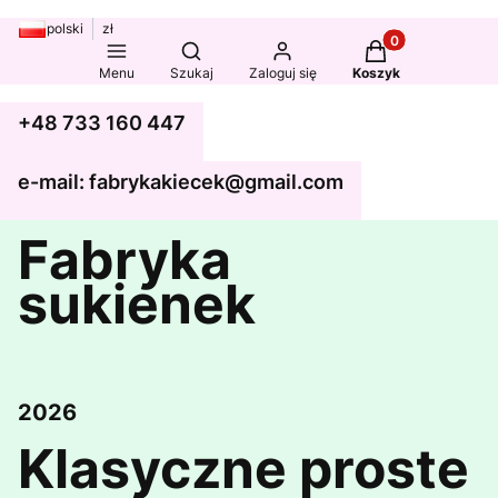
polski
zł
Produkty w koszy
Otwórz wyszukiwarkę
Menu
Szukaj
Zaloguj się
Koszyk
+48 733 160 447
e-mail: fabrykakiecek@gmail.com
Fabryka
sukienek
2026
Klasyczne proste