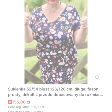
Sukienka 52/54 biust 126/128 cm, długa, fason
prosty, dekolt z przodu dopasowany do rozmiaru,
DROBNA DZIKA RÓŻA
Cena promocyjna
155,00 zł
Cena regularna:
195,00 zł
Najniższa cena:
195,00 zł