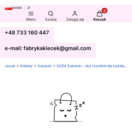
polski
zł
Produkty w koszy
Otwórz wyszukiwarkę
Menu
Szukaj
Zaloguj się
Koszyk
+48 733 160 447
e-mail: fabrykakiecek@gmail.com
ka kiecek
Kobiety
Sukienki
52/54 Sukienki – styl i komfort dla każdej sylwetki