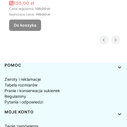
DROBNA DZIKA RÓŻA
Cena promocyjna
155,00 zł
Cena regularna:
195,00 zł
Najniższa cena:
195,00 zł
Do koszyka
Linki w stopce
POMOC
Zwroty i reklamacje
Tabela rozmiarów
Pranie i konserwacja sukienek
Regulaminy
Pytania i odpowiedzi
MOJE KONTO
Twoje zamówienia